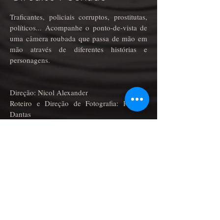
Traficantes, policiais corruptos, prostitutas,
políticos... Acompanhe o ponto-de-vista de
uma câmera roubada que passa de mão em
mão através de diferentes histórias e
personagens.
Direção: Nicol Alexander
Roteiro e Direção de Fotografia: Richard
Dantas
Música original e Edição de Som: Alexandre
Scarpelli
Elenco: Ana Musidora, Lucas Oranmian,
Camilo Schaden, Belize Pinheiro, Antonio
Crivelaro, Victor Nóvoa, Anderson
Machado, Bete Bastos, Carla Yoshioka,
Ligia Yamaguti, Paulo Azevedo, Tatiana
Bueno e Eduardo dos Santos.